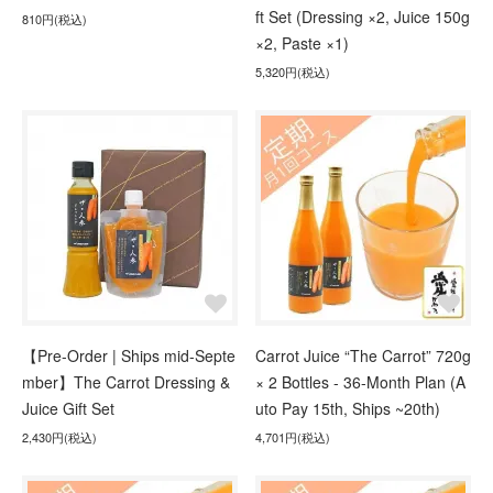
ft Set (Dressing ×2, Juice 150g
810円(税込)
×2, Paste ×1)
5,320円(税込)
【Pre-Order | Ships mid-Septe
Carrot Juice “The Carrot” 720g
mber】The Carrot Dressing &
× 2 Bottles - 36-Month Plan (A
Juice Gift Set
uto Pay 15th, Ships ~20th)
2,430円(税込)
4,701円(税込)