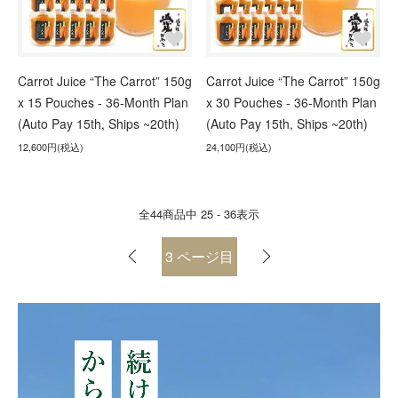
Carrot Juice “The Carrot” 150g
Carrot Juice “The Carrot” 150g
x 15 Pouches - 36-Month Plan
x 30 Pouches - 36-Month Plan
(Auto Pay 15th, Ships ~20th)
(Auto Pay 15th, Ships ~20th)
12,600円(税込)
24,100円(税込)
全
44
商品中
25 - 36
表示
3
ページ目