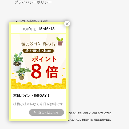
プライバシーポリシー
メルマガ登録・解除
0
15:46:11
残り
日と
RSS
/
ATOM
マイアカウント
新規会員登録
ログイン
お問い合わせ
本日ポイント8倍DAY！
植物と植木鉢なら今日がお得です
詳しくはこちら
〒799-1106 愛媛県西条市小松町大頭甲588-1 TEL&FAX: 0898-72-6760
COPYRIGHT © 2009-2026 LOHAS PLAZA ALL RIGHTS RESERVED.