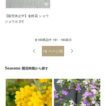
【販売休止中】金鈴花 ショウ
ジョウカ 3寸
全
183
商品中
181 - 183
表示
16
ページ目
Seasons
開花時期から探す