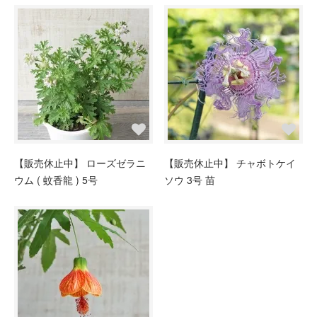
【販売休止中】 ローズゼラニ
【販売休止中】 チャボトケイ
ウム ( 蚊香龍 ) 5号
ソウ 3号 苗