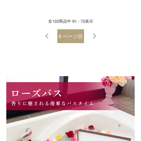
全
122
商品中
61 - 72
表示
6
ページ目