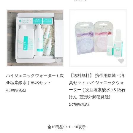
ハイジェニックウォーター ( 次
【送料無料】 携帯用除菌・消
亜塩素酸水 ) BOXセット
臭セット ハイジェニックウォ
ーター ( 次亜塩素酸水 )＆紙石
4,510円(税込)
けん (定形外郵便発送)
2,079円(税込)
全
10
商品中
1 - 10
表示