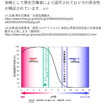
加物として厚生労働省により認可されておりその安全性
が検証されています。
(※1)
※1.出典:厚生労働省「次亜塩素酸水」
https://www.mhlw.go.jp/stf/shingi/2r9852000002wy32-
att/2r9852000002wybg.pdf
※2.出典:経済産業省「新型コロナウイルスに有効な界面活性剤及び次亜塩素
酸水を公表します（最終回）」
https://www.meti.go.jp/press/2020/06/20200626012/20200626012.html