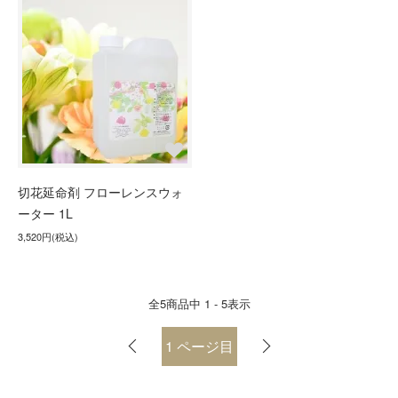
切花延命剤 フローレンスウォ
ーター 1L
3,520円(税込)
全
5
商品中
1 - 5
表示
1
ページ目