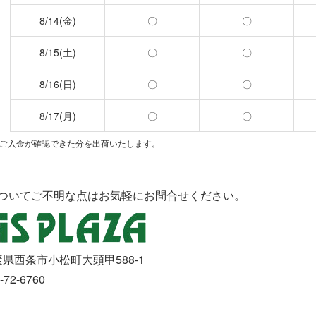
8/14(金)
〇
〇
8/15(土)
〇
〇
8/16(日)
〇
〇
8/17(月)
〇
〇
にご入金が確認できた分を出荷いたします。
ついてご不明な点はお気軽にお問合せください。
 愛媛県西条市小松町大頭甲588-1
-72-6760