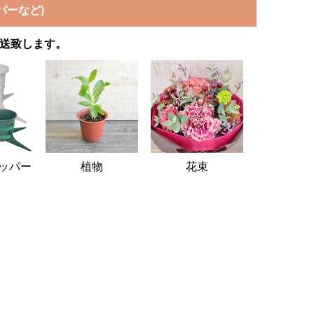
パーなど)
発送致します。
ッパー
植物
花束