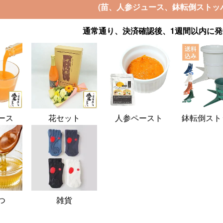
(苗、人参ジュース、鉢転倒ストッ
通常通り、決済確認後、1週間以内に
ース
花セット
人参ペースト
鉢転倒スト
つ
雑貨