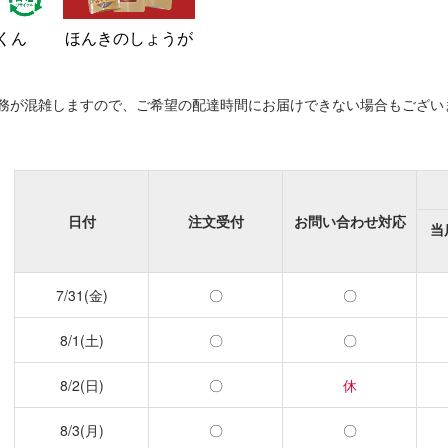
くん
ほんきのしょうが
務が混雑しますので、ご希望の配達時間にお届けできない場合もござい
日付
注文受付
お問い合わせ対応
当
7/31(金)
〇
〇
8/1(土)
〇
〇
8/2(日)
〇
休
8/3(月)
〇
〇