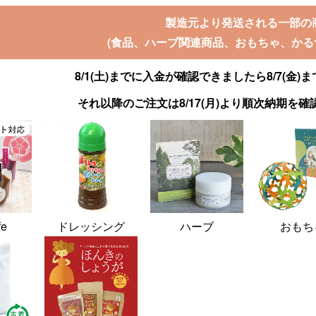
製造元より発送される一部の
(食品、ハーブ関連商品、おもちゃ、かる
8/1(土)までに入金が確認できましたら8/7(金
それ以降のご注文は8/17(月)より順次納期を
fe
ドレッシング
ハーブ
おもち