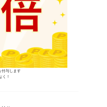
を付与します
なく！