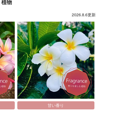
り植物
2026.8.6更新
甘い香り