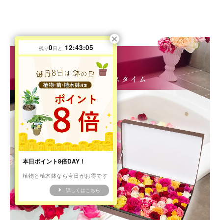
0
12:43:03
残り
日と
本日ポイント8倍DAY！
植物と植木鉢なら今日がお得です
詳しくはこちら