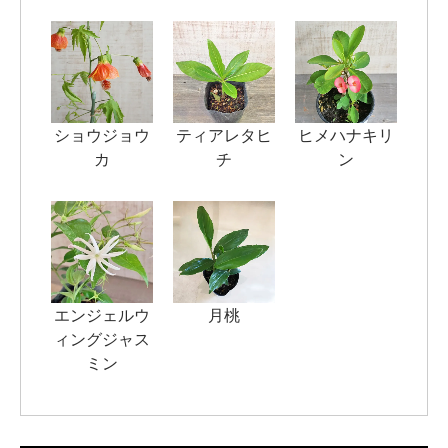
ショウジョウ
ティアレタヒ
ヒメハナキリ
カ
チ
ン
エンジェルウ
月桃
ィングジャス
ミン