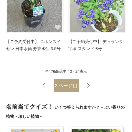
【ご予約受付中】 ニホンズイ
【ご予約受付中】 デュランタ
セン 日本水仙 芳香水仙 3.5号
宝塚 スタンド 6号
全
176
商品中
13 - 24
表示
2
ページ目
名前当てクイズ！
いくつ答えられますか？～よい香りの
植物・珍しい植物～