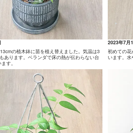
日
2023年7月
高さ13cmの植木鉢に苗を植え替えました。気温は3
初めての花
日もあります。ベランダで床の熱が伝わらない台
います。水
います。