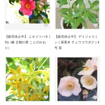
【販売休止中】 ニオイツバキ (
【販売休止中】 デイジャスミ
匂い椿 古都の香 ことのかお
ン ( 昼香木 チュウコウボク ) 4
り）
号 苗