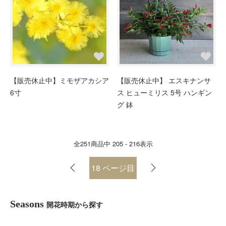
【販売休止中】ミモザアカシア
【販売休止中】 エスキナンサ
6寸
ス ヒューミリス 5号 ハンギン
グ 鉢
全
251
商品中
205 - 216
表示
18
ページ目
Seasons
開花時期から探す