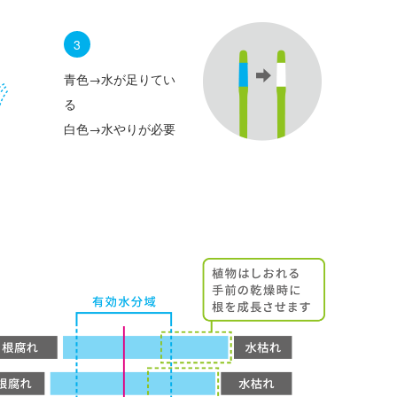
3
青色→水が足りてい
る
白色→水やりが必要