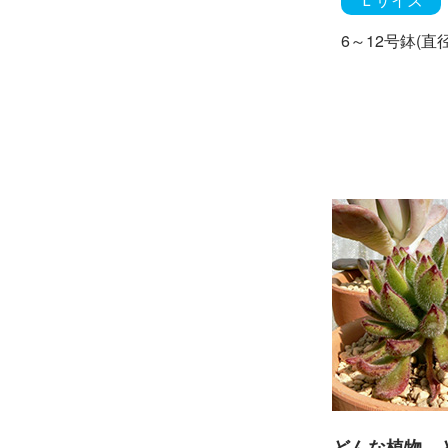
6～12号鉢(直径
どんな植物、