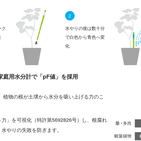
2
ーク
水やりの後は数十分
ま
で白色から青色へ変
化
家庭用水分計で「pF値」を採用
は、植物の根が土壌から水分を吸い上げる力のこ
力」を可視化（特許第5692826号）し、根腐れ
、水やりの失敗を防ぎます。