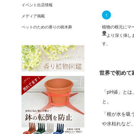
イベント出店情報
1
メディア掲載
植物の根元にマ
ペットのための香りの樹木葬
より深く挿し
す。
世界で初めて
「pH値」と
と。
「根が水を吸う
や水枯れなど