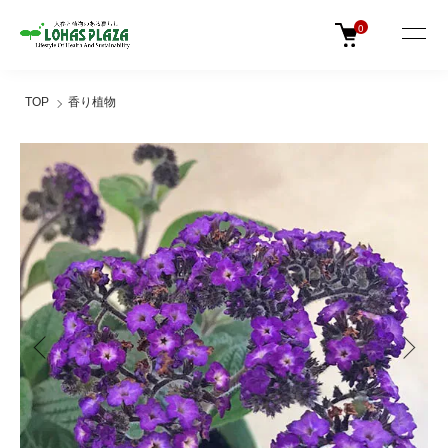
0
TOP
香り植物