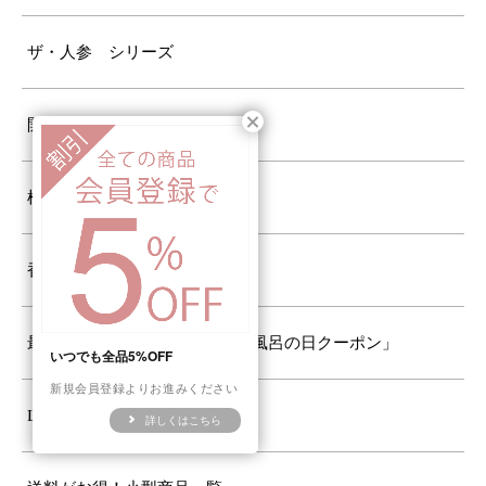
ザ・人参 シリーズ
開花時期から苗を探す
植物の特性から苗を探す
香りから苗を探す
最大10%OFF！毎月26日発行「風呂の日クーポン」
いつでも全品5%OFF
新規会員登録よりお進みください
LINE登録クーポン対象商品
詳しくはこちら