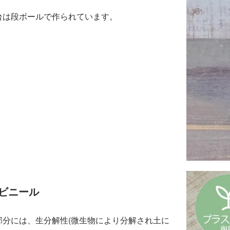
台は段ボールで作られています。
るビニール
部分には、生分解性(微生物により分解され土に