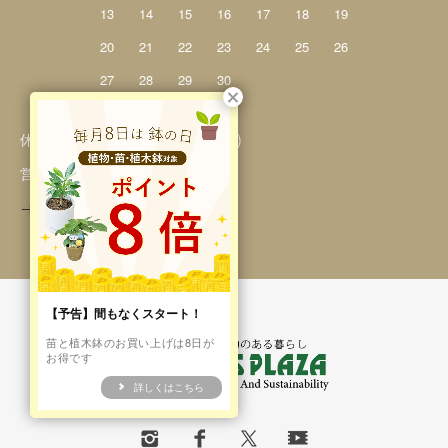
13
14
15
16
17
18
19
20
21
22
23
24
25
26
27
28
29
30
休業日 / 年中無休 (年末年始を除く)
営業時間 / 9:00～17:00
→お盆期間の配送休止について
【予告】間もなくスタート！
苗と植木鉢のお買い上げは8日が
お得です
詳しくはこちら