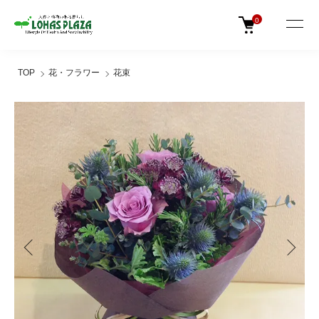
0
TOP
花・フラワー
花束