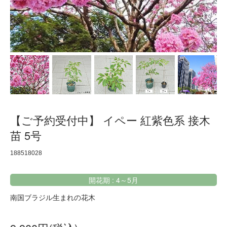
【ご予約受付中】 イペー 紅紫色系 接木
苗 5号
188518028
開花期 : 4～5月
南国ブラジル生まれの花木