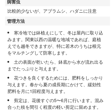
病害虫
比較的少ないが、アブラムシ、ハダニに注意
管理方法
寒冷地では鉢植えにして、冬は屋内に取り込
みます。関東以西の温暖な地域であれば、庭植
えでも越冬できますが、特に若木のうちは根元
をマルチングして防寒します。
土の表面が乾いたら、鉢底から水が流れ出る
までたっぷりと与えます。
花つきを良くするためには、肥料をしっかり
与えます。春から夏の成長期にかけて、緩効性
肥料を月に1回程度与えます。
剪定は、花後すぐの5〜6月に行います。混み
合った枝を間引く程度の軽い剪定に留めます。