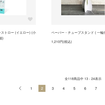
ンストロー (イエロー) (小
ペーパー・チューブスタンド ( 一輪挿
能)
1,210円(税込)
全
118
商品中
13 - 24
表示
1
2
3
4
5
6
7