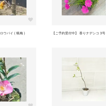
ウバイ ( 蝋梅 )
【ご予約受付中】 香りナデシコ 3号