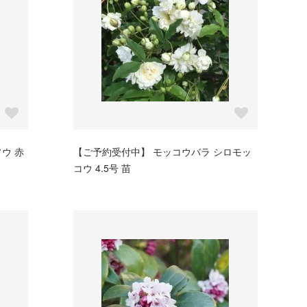
ウ 赤
【ご予約受付中】 モッコウバラ シロモッ
コウ 4.5号 苗