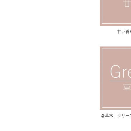
甘い香
森草木、グリー