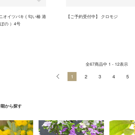
オイツバキ ( 匂い椿 港
【ご予約受付中】 クロモジ
ぼの ）4号
全
67
商品中
1 - 12
表示
1
2
3
4
5
時期から探す