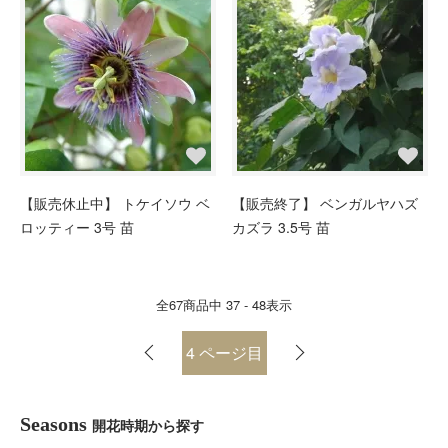
【販売休止中】 トケイソウ ベ
【販売終了】 ベンガルヤハズ
ロッティー 3号 苗
カズラ 3.5号 苗
全
67
商品中
37 - 48
表示
4
ページ目
Seasons
開花時期から探す