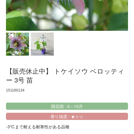
【販売休止中】 トケイソウ ベロッティ
ー 3号 苗
151160134
開花期 : 6～10月
香り強度 : ★☆☆
-3℃まで耐える耐寒性がある品種