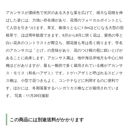
アカンサスが濃緑色で光沢のある大きな葉を広げて、雄大な花穂を伸
ばした姿には、力強い存在感があり、花壇のフォーカルポイントとし
て人目を引きつけます。草丈、株張りともに1.5mほどになる大型の宿
根草で、ほぼ周年観賞できます。6月から8月に咲く花は、紫色の萼と
白い花弁のコントラストが際立ち、開花後も萼は長く残ります。学名
のアカンサスは「とげ」の意味があり、花のつけ根の苞に鋭いとげが
あることに由来します。アカンサス属は、地中海沿岸地方を中心に50
種ほどがありますが、最も一般的で多く栽培されている種がアカンサ
ス・モリス（和名ハアザミ）です。トゲハアザミと呼ばれるスピノサ
ス種は、小型で花つきもよく、コンテナなどに利用するのに便利で
す。ほかには、冬期落葉するハンガリカス種などが栽培されていま
す。 写真：11月29日撮影
この商品には別途送料がかかります