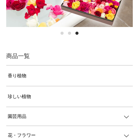
商品一覧
香り植物
珍しい植物
園芸用品
花・フラワー