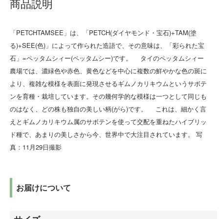
商品説明
「PETCHTAMSEE」は、「PETCH(ダイヤモンド・宝石)+TAM(塗
る)+SEE(色)」によって作られた造語で、その意味は、「彩られた宝
石」=ペッタムシィー(ペッタムシー)です。 タイのペッタムシィー
農場では、濃緑色や赤色、黄色などを中心に複数の鮮やかな色の斑に
より、複雑な模様を表面に発現させるギムノカリキウムというサボテ
ンを育種・栽培しています。その幾何学的な模様は一つとして同じも
のはなく、どの株も独自の美しい柄(がら)です。 これは、細かく言
えとギムノカリキウム属のサボテンを使って交配を重ねたハイブリッ
ド種で、あまりの美しさから今、世界中で大注目されています。 写
真：11月29日撮影
お届けについて