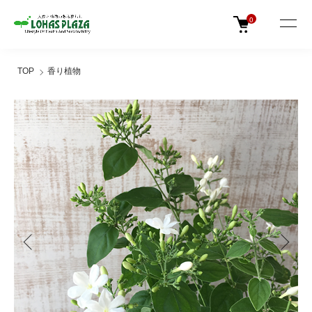
0
TOP
香り植物