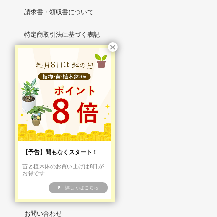
請求書・領収書について
特定商取引法に基づく表記
プライバシーポリシー
メルマガ登録・解除
RSS
/
ATOM
マイアカウント
【予告】間もなくスタート！
苗と植木鉢のお買い上げは8日が
新規会員登録
お得です
詳しくはこちら
ログイン
お問い合わせ