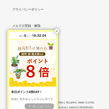
プライバシーポリシー
メルマガ登録・解除
0
18:32:02
残り
日と
RSS
/
ATOM
マイアカウント
新規会員登録
ログイン
お問い合わせ
本日ポイント8倍DAY！
植物と植木鉢なら今日がお得です
〒799-1106 愛媛県西条市小松町大頭甲588-1 TEL&FAX: 0898-72-6760
詳しくはこちら
COPYRIGHT © 2009-2026 LOHAS PLAZA ALL RIGHTS RESERVED.