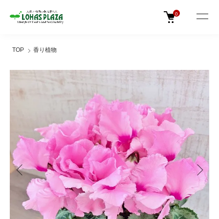
0
TOP
香り植物