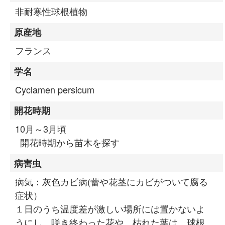
非耐寒性球根植物
原産地
フランス
学名
Cyclamen persicum
開花時期
10月～3月頃
開花時期から苗木を探す
病害虫
病気：灰色カビ病(蕾や花茎にカビがついて腐る
症状）
１日のうち温度差が激しい場所には置かないよ
うにし、咲き終わった花や、枯れた葉は、球根