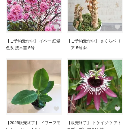
【ご予約受付中】 イペー 紅紫
【ご予約受付中】 さくらベゴ
色系 接木苗 5号
ニア 5号 鉢
【2025販売終了】 ドワーフモ
【販売終了】 トケイソウ アト