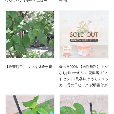
ウジョウカ ) 4号 イエロー
号 苗
【販売終了】 ママキ 3.5号 苗
母の日2026 【送料無料】 トゲ
なし姫ハナキリン 花麒麟 ギフ
トセット (陶器鉢,水やりチェッ
カー,母の日ピック,説明書付き)