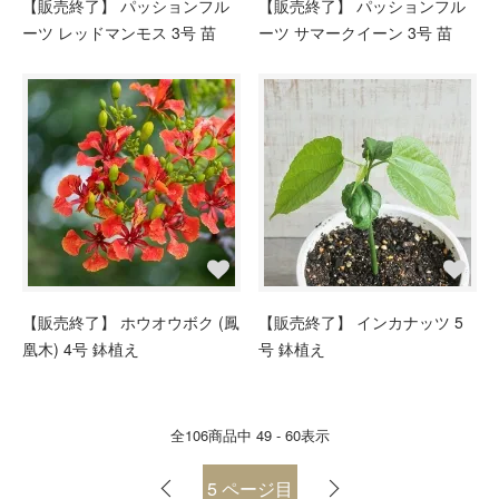
【販売終了】 パッションフル
【販売終了】 パッションフル
ーツ レッドマンモス 3号 苗
ーツ サマークイーン 3号 苗
【販売終了】 ホウオウボク (鳳
【販売終了】 インカナッツ 5
凰木) 4号 鉢植え
号 鉢植え
全
106
商品中
49 - 60
表示
5
ページ目