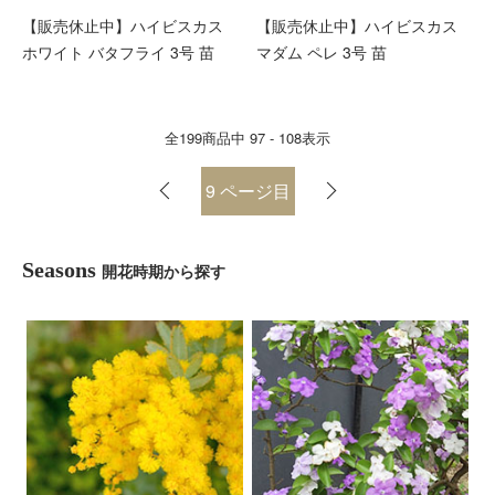
【販売休止中】ハイビスカス
【販売休止中】ハイビスカス
ホワイト バタフライ 3号 苗
マダム ペレ 3号 苗
全
199
商品中
97 - 108
表示
9
ページ目
Seasons
開花時期から探す