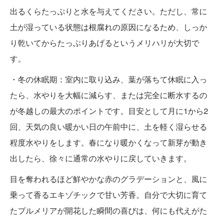
出るくらたっぷりと水を与えてください。ただし、常に
土が湿っている状態は根腐れの原因になるため、しっか
り乾いてからたっぷりあげるというメリハリが大切で
す。
・冬の休眠期：室内に取り込み、葉が落ちて休眠に入っ
たら、水やりを大幅に減らす、または完全に断水するの
が冬越しの最大のポイントです。目安として月に1から2
回、天気の良い暖かい日の午前中に、土を軽く湿らせる
程度水やりをします。春になり暖かくなって新芽が動き
出したら、徐々に通常の水やりに戻していきます。
目を奪われるほど鮮やかな赤のグラデーションと、風に
乗って香るエキゾチックで甘い芳香。自分で大切に育て
たプルメリアが開花した瞬間の喜びは、何にも代えがた