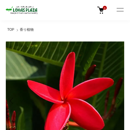
0
TOP
香り植物