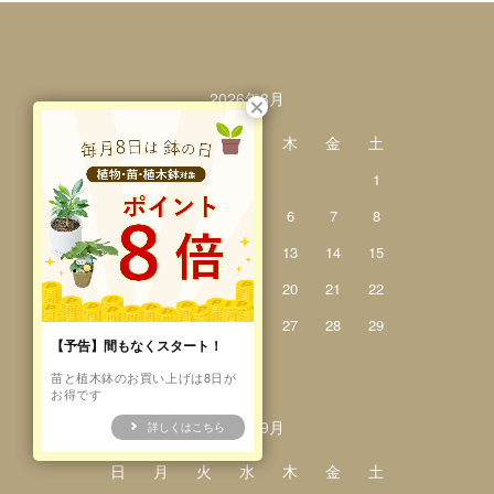
カレンダー
2026年8月
日
月
火
水
木
金
土
1
2
3
4
5
6
7
8
9
10
11
12
13
14
15
16
17
18
19
20
21
22
23
24
25
26
27
28
29
【予告】間もなくスタート！
30
31
苗と植木鉢のお買い上げは8日が
お得です
2026年9月
詳しくはこちら
日
月
火
水
木
金
土