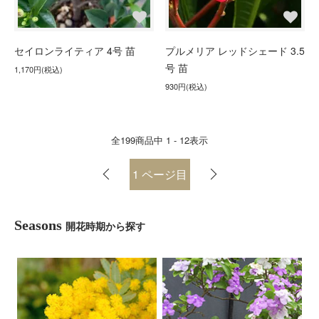
セイロンライティア 4号 苗
プルメリア レッドシェード 3.5
号 苗
1,170円(税込)
930円(税込)
全
199
商品中
1 - 12
表示
1
ページ目
Seasons
開花時期から探す