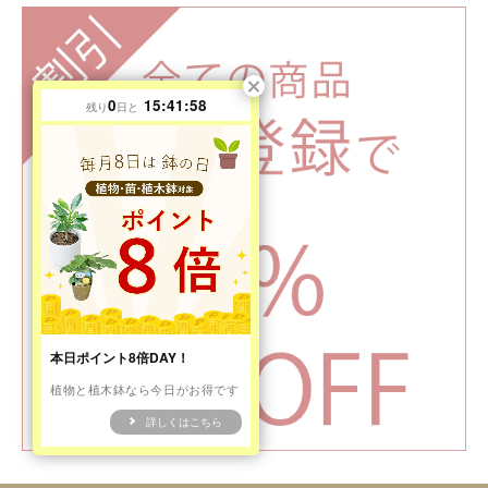
0
15:41:56
残り
日と
本日ポイント8倍DAY！
植物と植木鉢なら今日がお得です
詳しくはこちら