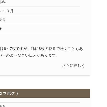
ネ科
～１０月
香り
★
は6～7枚ですが、稀に8枚の花弁で咲くこともあ
バーのような言い伝えがあります。
さらに詳しく
コウボク )
諸島