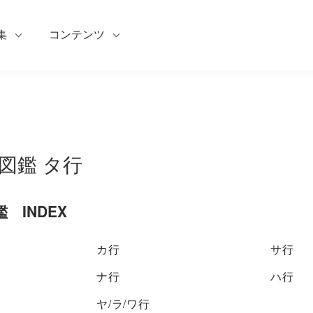
集
コンテンツ
図鑑 タ行
 INDEX
カ行
サ行
ナ行
ハ行
ヤ/ラ/ワ行