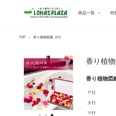
商品一覧
特
TOP
香り植物図鑑 タ行
香り植物
香り植物図鑑
ア行
タ行
マ行