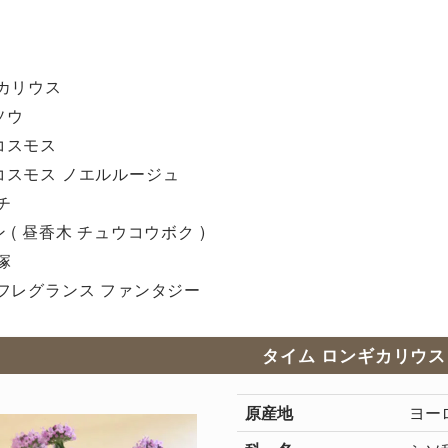
カリウス
ソウ
コスモス
コスモス ノエルルージュ
チ
( 昼香木 チュウコウボク )
塚
フレグランス ファンタジー
タイム ロンギカリウス
原産地
ヨー