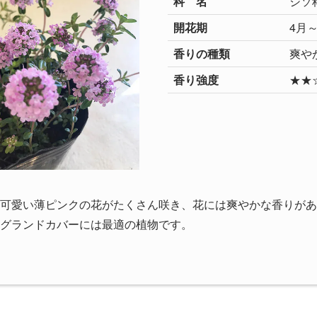
科 名
シソ
開花期
4月
香りの種類
爽や
香り強度
★★
可愛い薄ピンクの花がたくさん咲き、花には爽やかな香りがあ
グランドカバーには最適の植物です。