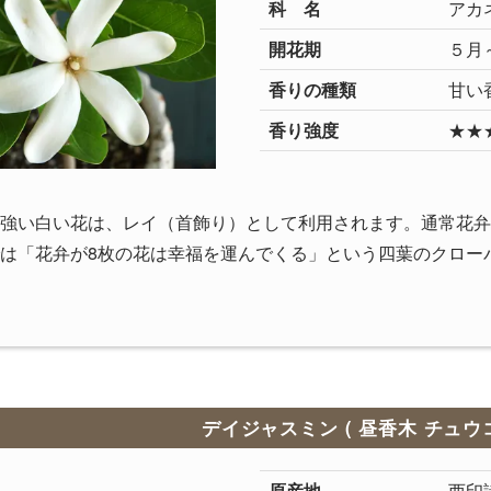
科 名
アカ
開花期
５月
香りの種類
甘い
香り強度
★★
強い白い花は、レイ（首飾り）として利用されます。通常花弁
は「花弁が8枚の花は幸福を運んでくる」という四葉のクロー
デイジャスミン ( 昼香木 チュウ
原産地
西印