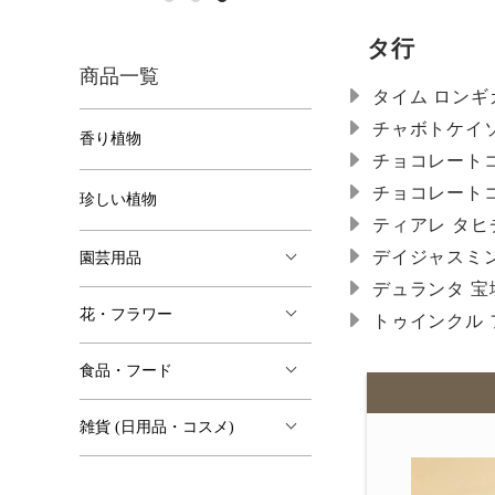
タ行
商品一覧
タイム ロンギ
チャボトケイ
香り植物
チョコレート
チョコレート
珍しい植物
ティアレ タヒ
デイジャスミン 
園芸用品
デュランタ 宝
花・フラワー
トゥインクル 
食品・フード
雑貨 (日用品・コスメ)