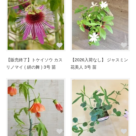
【販売終了】トケイソウ カス
【2026入荷なし】 ジャスミン
リノマイ ( 絣の舞 ) 3号 苗
花美人 3号 苗