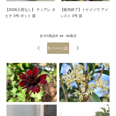
【2026入荷なし】 ティアレ タ
【販売終了】トケイソウ アメ
ヒチ 3号 ポット 苗
シスト 3号 苗
全
101
商品中
49 - 60
表示
5
ページ目