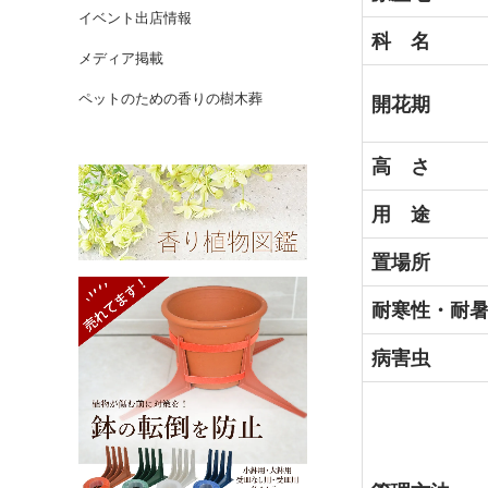
イベント出店情報
科 名
メディア掲載
ペットのための香りの樹木葬
開花期
高 さ
用 途
置場所
耐寒性・耐
病害虫